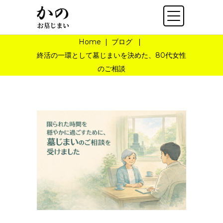
Home
|
ブログ
|
終活の一環として墓じまいを決めた、80代女性
のご相談