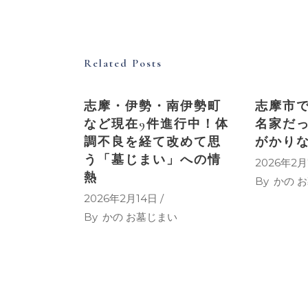
Related Posts
志摩・伊勢・南伊勢町
志摩市
など現在9件進行中！体
名家だ
調不良を経て改めて思
がかり
う「墓じまい」への情
2026年2
熱
By
かの 
2026年2月14日
By
かの お墓じまい